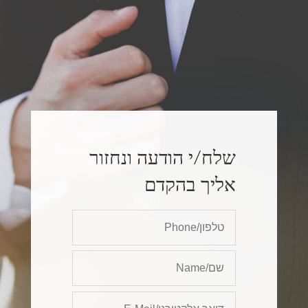
שלח/י הודעה ונחזור
אליך בהקדם