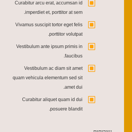
W
Curabitur arcu erat, accumsan id
imperdiet et, porttitor at sem.
W
Vivamus suscipit tortor eget felis
porttitor volutpat.
W
Vestibulum ante ipsum primis in
faucibus.
W
Vestibulum ac diam sit amet
quam vehicula elementum sed sit
amet dui.
W
Curabitur aliquet quam id dui
posuere blandit.
שירותים