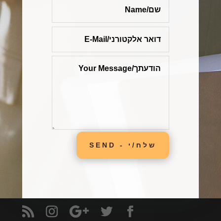
שלח/י - SEND