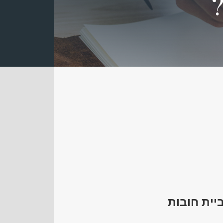
?
יית חובות