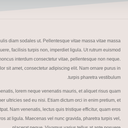
culis diam sodales ut. Pellentesque vitae massa vitae massa
ere, facilisis turpis non, imperdiet ligula. Ut rutrum euismod
, rhoncus interdum consectetur vitae, pellentesque non neque.
r sit amet, consectetur adipiscing elit. Nam ornare purus in
turpis pharetra vestibulum.
natis, lorem neque venenatis mauris, et aliquet risus quam
er ultricies sed eu nisi. Etiam dictum orci in enim pretium, et
at. Nam venenatis, lectus quis tristique efficitur, quam eros
s at ligula. Maecenas vel nunc gravida, pharetra turpis vel,
placerat neque. Vivamus varius tellus at ante posuere.