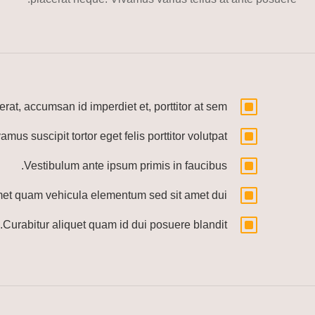
W
erat, accumsan id imperdiet et, porttitor at sem.
W
amus suscipit tortor eget felis porttitor volutpat.
W
Vestibulum ante ipsum primis in faucibus.
W
met quam vehicula elementum sed sit amet dui.
W
Curabitur aliquet quam id dui posuere blandit.