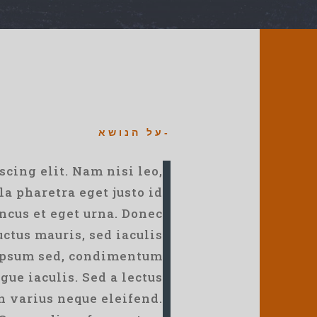
-על הנושא
cing elit. Nam nisi leo,
la pharetra eget justo id
ncus et eget urna. Donec
uctus mauris, sed iaculis
u ipsum sed, condimentum
gue iaculis. Sed a lectus
on varius neque eleifend.