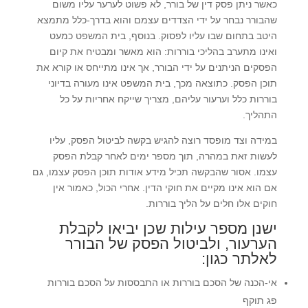
כאשר ניתן פסק דין של בורר, לא פשוט לערער עליו משום
שהבורר נבחר על ידי הצדדים עצמם והוא בדרך-כלל מתמצא
היטב בתחום שבו עליו לפסוק. בנוסף, בית המשפט כמעט
ואינו מתערב בהליכי בוררות: הוא מאשר ומבטיח את קיום
הפסקים הניתנים על ידי הבורר, אך אינו מתייחס או קורא את
תוכן הפסק. כתוצאה מכך, בית המשפט אינו מעורה בדיוני
בוררות כלל וערעור עליהם, מצריך שייקח אחריות על כל
התהליך.
במידה וצד מופסד רוצה להגיש בקשה לביטול הפסק, עליו
לעשות זאת במהרה, תוך מספר ימים לאחר קבלת הפסק
עצמו. אסור שהבקשה תכיל מידע אודות תוכן הפסק עצמו, גם
אם הוא אינו מקיים את חוקי הדין. אחרי הכול, כאמור אין
חוקים אלו חלים על הליך בוררות.
ישנן מספר עילות שכן יביאו לקבלת
הערעור, ולביטול הפסק של הבורר
לאלתר כגון:
אי-הכנה של הסכם בוררות או התבססות על הסכם בוררות
פג תוקף