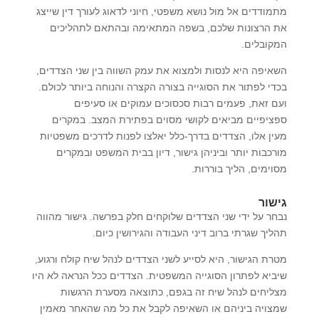
מתמודדים אל מול נושא משפטי, חיוני לדאוג לעורך דין שייצג
את הרצונות שלכם, בשפה המתאימה ובהתאם לתהליכים
המקובלים.
השאיפה היא לנסות ולמצוא את עמק השווה בין שני הצדדים,
בכדי לפתור את הסוגייה בצורה הקצרה והנוחה ביותר לכולם.
ועם זאת, פעמים רבות סכסוכים עמוקים או סעיפים
ספציפיים מביאים לקושי מסוים בפתירת המצב. במקרים
מעין אלו, הצדדים בדרך-כלל יאלצו לפנות לדרכים משפטיות
מורכבות יותר וביניהן גישור, דיון בבית המשפט ובמקרים
מסוימים, הליך בוררות.
גישור
נבחר על ידי שני הצדדים שלוקחים חלק בפרשה. גישור מהווה
תהליך שגרתי ברוב דיני העבודה והגירושין כיום.
מטרת הגישור, היא לסייע לשני הצדדים לנהל שיח קולח ורגוע,
שיביא לפתרון הסוגייה המשפטית. הצדדים ככל הנראה לא היו
מצליחים לנהל שיח זה בגפם, כתוצאה מסערת הרגשות
שמצויה ביניהם או השאיפה לקבל את כל מה שהאחר מאמין