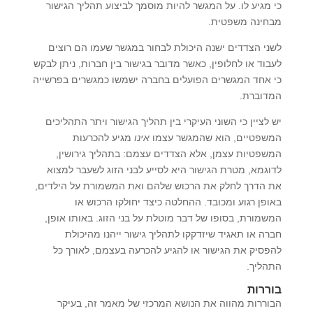
כי מגיע לו. על המגשר להיות מוסמך לביצוע תהליך הגישור
מבחינה משפטית.
לשני הצדדים ישנה היכולת לבחור במגשר שעמו הם רוצים
לעבוד או לחלופין, כאשר מדובר בגישור בין חברות, ניתן לבקש
כי אחד המגשרים הפועלים בחברה ישמשו כמגשרים בפרשייה
המדוברת.
יש לציין כי השוני העיקרי בין תהליך הגישור ויתר התהליכים
המשפטיים, הוא שהמגשר עצמו
אינו
מגיע להכרעות
המשפטיות עצמן, אלא הצדדים עצמם: בתהליך גירושין,
לדוגמא, מטרת הגישור היא לסייע לבני הזוג לשעבר למצוא
את הדרך לחלק את הרכוש שלהם ואת המשמורת על הילדים,
באופן רגוע ומכובד. ההחלטה כיצד יחולקו הרכוש או
המשמורת, בסופו של דבר מוטלת על בני הזוג. באותו אופן,
חברה או תאגיד שיזדקקו לתהליך גישור ייהנו מהיכולת
להפסיק את הגישור או להגיע להכרעה בעצמם, לאורך כל
התהליך.
בוררות
הבוררות מהווה את הנושא המרכזי של מאמר זה, בעיקר