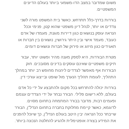
משום שמדובר במצב הדו-משמעי ביותר בעולם הדיונים
המשפטיים.
בוררות בדרך-כלל תתרחש, כאשר בית המשפט מורה לשני
צדדים או יותר, לנהל דיון משפטי שהוא קטן, פנימי וככל
הנראה עוסק בנושאים כגון דיירות מוגנת, מעמדו של אדם
כעובד, מעמד אישי ובין היתר גירושין, נושאים בין חברות או
תאגידים כגון מיזוג או פירוק של חברות ונושאים דומים.
מטרת הבוררות, היא לספק מענה מהיר ופשוט יותר, עבור
תיקים משפטיים שאינם עוסקים בדינים מסובכים. חוק
הבוררות אף מאפשר לצדדים ליהנות מחופש רב יותר במהלך
התהליך, לעומת תהליך הנערך מול שופט ובייצוג עורכי דין.
בוררות יכולה להתרחש בכל מקום ולהתבצע על ידי כל אדם
בעולם, ללא רישום פלילי. הבורר נבחר על ידי הצדדים עצמם
ופעמים רבות, מדובר בבורר המתמחה בתחום מסוים.
לדוגמא, כאשר קיימת מחלוקת בחברה בתחום הנדל"ן, הבורר
שייבחר ככל הנראה יבין היטב בעולם הנדל"ן, כך שיוכל להפנים
את המידע בצורה אופטימלית ולהגיע להחלטה הנכונה ביותר.