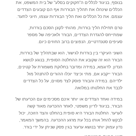
בנוסף, בניגוד לכללים ה"חקוקים בסלע" של בית המשפט, את
הכללים שינהלו את תהליך הבוררות אף הם קובעים הצדדים
עצמם. את כל הכללים ואת הליך הבוררות עצמו, חיוני לתעד.
טרם תחילת הליך בוררות, מהותי לקונן הסכם בוררות,
שמתייחס להגדרת הצדדים, הבורר ולאכיפה של מספר
סעיפים סטנדרטיים, הנפוצים ברוב החוזים כיום.
השוני העיקרי בין בוררות לגישור, הוא שבתהליך של בוררות,
הבורר הוא זה שקובע את ההחלטה הסופית, בנוגע לנושא
הנדון. לדוגמא, במידה ומדובר בחלוקת משמורת על קטינים,
הבורר ייקבע אם, מתי וכיצד יוכלו ההורים להתנהל מול
ילדיהם. במידה והבורר פוסק לצד מסוים, על כל הצדדים
לכבד את החלטתו במלואה.
במידה ואחד הצדדים או יותר אינם מסכימים עם הכרעתו של
הבורר, בניגוד לדיון משפטי, לאחר ההכרעה מאוד קשה
לערער. החלטת הבורר היא סופית בהחלט והצד הזוכה, יכול
לבקש להחל אותו בכל עת מרגע ההכרעה. בהמשך המאמר,
נדון עמוק יותר בנושא ערעור בגין פסק שניתן על ידי בורר.