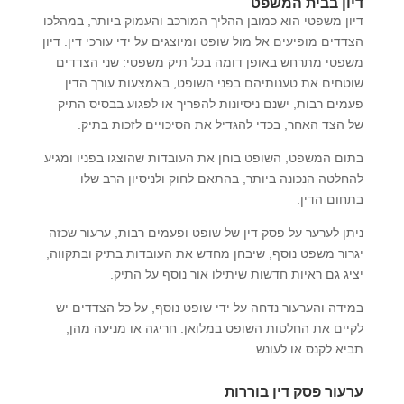
דיון בבית המשפט
דיון משפטי הוא כמובן ההליך המורכב והעמוק ביותר, במהלכו
הצדדים מופיעים אל מול שופט ומיוצגים על ידי עורכי דין. דיון
משפטי מתרחש באופן דומה בכל תיק משפטי: שני הצדדים
שוטחים את טענותיהם בפני השופט, באמצעות עורך הדין.
פעמים רבות, ישנם ניסיונות להפריך או לפגוע בבסיס התיק
של הצד האחר, בכדי להגדיל את הסיכויים לזכות בתיק.
בתום המשפט, השופט בוחן את העובדות שהוצגו בפניו ומגיע
להחלטה הנכונה ביותר, בהתאם לחוק ולניסיון הרב שלו
בתחום הדין.
ניתן לערער על פסק דין של שופט ופעמים רבות, ערעור שכזה
יגרור משפט נוסף, שיבחן מחדש את העובדות בתיק ובתקווה,
יציג גם ראיות חדשות שיתילו אור נוסף על התיק.
במידה והערעור נדחה על ידי שופט נוסף, על כל הצדדים יש
לקיים את החלטות השופט במלואן. חריגה או מניעה מהן,
תביא לקנס או לעונש.
ערעור פסק דין בוררות