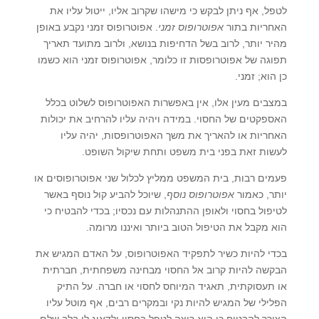
לטפל, אף ניתן לבקש כי מישהו שקרוב אליו, ייטול עליו את
האחריות בתור
אפוטרופוס זמני
. אפוטרופוס זמני נקבע באופן
מהיר יותר, לרוב בשל הדחיפות בנושא, ולרוב מתועד תאריך
תפוגה של אפוטרופסות זו כלומר, אפוטרופוס זמני הוא כשמו
כן הוא; זמני.
במצבים מעין אלו, אין באפשרות האפוטרופוס לשלוט בכלל
האספקטים של החסוי. במידה ויהיה עליו להרחיב את יכולות
האחריות או להאריך את משך האפוטרופסות, יהיה עליו
לעשות זאת בפני בית משפט ותחת שיקול השופט.
פעמים רבות, בית המשפט ממליץ לכלול שני אפוטרופוסים או
יותר, כאמור
אפוטרופוס נוסף
, שיוכל להביע קול נוסף באשר
לטיפול בחסוי ולאופן ההתנהלות עם נכסיו; בכדי להבטיח כי
הוא מקבל את הטיפול הטוב ביותר ואיננו מרומה.
בכדי להיות כשיר לתפקיד האפוטרופוס, על האדם המגיש את
הבקשה להיות קרוב אל החסוי מבחינה משפחתית, חברתית
או תעסוקתית, תאגיד המיוחס לחסוי או חברה. על התיק
הפלילי של המגיש להיות נקי ובמקרים רבים, אף מוטל עליו
הצורך להבטיח כי הוא רוצה לטפל בחסוי ולדאוג לו בלב שלם.