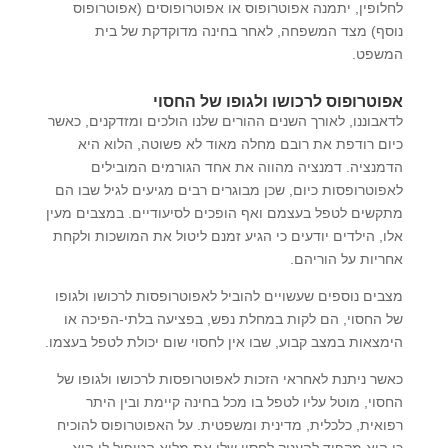
לחלופין, יתמנה אפוטרופוס או אפוטרופוסים (אפוטרופוס
נוסף) מצד המשפחה, לאחר בחינה מדוקדקת של בית
המשפט.
אפוטרופוס לרכושו ולגופו של החסוי
לדאבוננו, לאורך השנים ההורים שלנו הולכים ומזדקנים, כאשר
כיום רודפת את רובם מחלה מאוד לא פשוטה, הלוא היא
הדמנציה. דמנציה מהווה את אחד הגורמים המובילים
לאפוטרופסות כיום, שכן מבוגרים רבים מגיעים לגיל שבו הם
מתקשים לטפל בעצמם ואף הופכים לסיעודיים. במצבים מעין
אלו, הילדים יודעים כי הגיע זמנם ליטול את המושכות ולקחת
אחריות על הוריהם.
מצבים נוספים שעשויים להוביל לאפוטרופסות לרכושו ולגופו
של החסוי, הם לקות במחלת נפש, בפציעה בלתי-הפיכה או
הימצאות במצב קבוע, שבו אין לחסוי שום יכולת לטפל בעצמו.
כאשר ניתנת לאחראי הזכות לאפוטרופסות לרכושו ולגופו של
החסוי, מוטל עליו לטפל בו מכל בחינה קיימת ובין היתר
רפואית, כלכלית, מדינית ומשפטית. על האפוטרופוס להוכיח
כי הוא מקפיד להעניק לחסוי שלו את מלוא הטיפול לו הוא