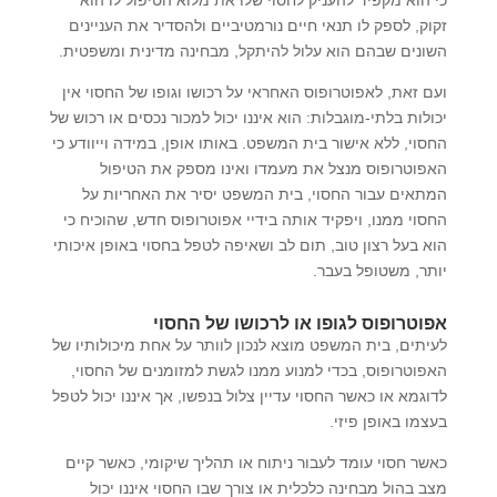
זקוק, לספק לו תנאי חיים נורמטיביים ולהסדיר את העניינים
השונים שבהם הוא עלול להיתקל, מבחינה מדינית ומשפטית.
ועם זאת, לאפוטרופוס האחראי על רכושו וגופו של החסוי אין
יכולות בלתי-מוגבלות: הוא איננו יכול למכור נכסים או רכוש של
החסוי, ללא אישור בית המשפט. באותו אופן, במידה וייוודע כי
האפוטרופוס מנצל את מעמדו ואינו מספק את הטיפול
המתאים עבור החסוי, בית המשפט יסיר את האחריות על
החסוי ממנו, ויפקיד אותה בידיי אפוטרופוס חדש, שהוכיח כי
הוא בעל רצון טוב, תום לב ושאיפה לטפל בחסוי באופן איכותי
יותר, משטופל בעבר.
אפוטרופוס לגופו או לרכושו של החסוי
לעיתים, בית המשפט מוצא לנכון לוותר על אחת מיכולותיו של
האפוטרופוס, בכדי למנוע ממנו לגשת למזומנים של החסוי,
לדוגמא או כאשר החסוי עדיין צלול בנפשו, אך איננו יכול לטפל
בעצמו באופן פיזי.
כאשר חסוי עומד לעבור ניתוח או תהליך שיקומי, כאשר קיים
מצב בהול מבחינה כלכלית או צורך שבו החסוי איננו יכול