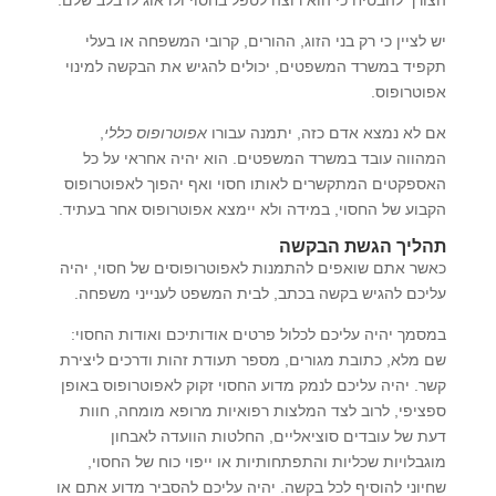
יש לציין כי רק בני הזוג, ההורים, קרובי המשפחה או בעלי
תקפיד במשרד המשפטים, יכולים להגיש את הבקשה למינוי
אפוטרופוס.
אם לא נמצא אדם כזה, יתמנה עבורו
אפוטרופוס כללי
,
המהווה עובד במשרד המשפטים. הוא יהיה אחראי על כל
האספקטים המתקשרים לאותו חסוי ואף יהפוך לאפוטרופוס
הקבוע של החסוי, במידה ולא יימצא אפוטרופוס אחר בעתיד.
תהליך הגשת הבקשה
כאשר אתם שואפים להתמנות לאפוטרופוסים של חסוי, יהיה
עליכם להגיש בקשה בכתב, לבית המשפט לענייני משפחה.
במסמך יהיה עליכם לכלול פרטים אודותיכם ואודות החסוי:
שם מלא, כתובת מגורים, מספר תעודת זהות ודרכים ליצירת
קשר. יהיה עליכם לנמק מדוע החסוי זקוק לאפוטרופוס באופן
ספציפי, לרוב לצד המלצות רפואיות מרופא מומחה, חוות
דעת של עובדים סוציאליים, החלטות הוועדה לאבחון
מוגבלויות שכליות והתפתחותיות או ייפוי כוח של החסוי,
שחיוני להוסיף לכל בקשה. יהיה עליכם להסביר מדוע אתם או