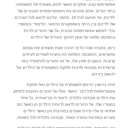
אפוטרופוס טבעי מתקיים כאשר תינוק מצטרף אל המשפחה;
בתור הורים, אתם מהווים את האפוטרופוסים הטבעיים של
ילדיכם, עד הגיעם לגיל 18. כלומר, עליכם לדאוג לכל הצרכים
של ילדיכם ובין היתר באספקטים הרפואי, הלימודי והמוסרי.
בכדי לממש אפוטרופסות טבעית, על שני ההורים להיות
בהסכמה מלאה על אופן החינוך והגידול של הילדים.
כיום, בחברה שבה כל כך הרבה זוגות מוצאים את עצמם
מתגרשים, ההסכמה המלאה הזו נחצית לשתיים לעיתים
קרובות. במצבים מעין אלו, על זוג ההורים להתמודד בפני
פרוצדורות מגוונות ולרבות חלוקת המשמורת על הילדים ועל
רכושם ביניהם.
חוזה גירושין יתייחס למשמורת על הילדים כאל חלוקת
אפוטרופסות לכל דבר: כאשר יוטלו על ההורים החובות לתחזק
את הילדים מבחינה כלכלית, לימודית ובריאותית, כל אחד
במגוריו שלו. על ההורים לדאוג לרווחת הילדים הן כאשר הם
אחראיים עליו פיזית ושוהים במחיצתו והן כאשר הילדים
מצויים במחיצת ההורה האחר, מבחינה כלכלית לכל הפחות.
רוב הפעמים, חלוקת האפוטרופסות יכולה להתנהל ביעילות